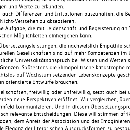
gen und Werte zu erkunden.
 auch Differenzen und Irritationen auszuhalten, die B
Nicht-Verstehen zu akzeptieren.
ne Aufgabe, die mit Leidenschaft und Begeisterung an V
schen Möglichkeiten einhergehen kann.
bersetzungsleistungen, die nachweislich Empathie sch
lturellen Gesellschaften sind auf mehr Kompetenzen im
tliche Universalitätsanspruch bei Wissen und Werten s
Grenzen. Spätestens die klimapolitische Katastrophe m
ichtslos auf Wachstum setzenden Lebenskonzepte gesch
n orientierte Entwürfe brauchen.
llschaften, freiwillig oder unfreiwillig, setzt auch be
rden neue Perspektiven eröffnet. Wir vergleichen, übe
 Umfeld kommunizieren. Und in diesem Übersetzungspro
hisch relevante Entscheidungen. Diese will stimmen afri
den, dem Anreiz der Assoziation und des Imaginieren
lle Eleganz der literarischen Ausdrucksformen zu besta