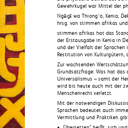
Gewehrkugel war Mittel der p
Ngũgĩ wa Thiong’o, Kenia, De
hrsg. von stimmen afrikas und
stimmen afrikas hat das Stan
der Erstausgabe in Kenia in D
und der Vielfalt der Sprachen
Restitution von Kulturgütern,
Zur wachsenden Wertschätzung 
Grundsatzfrage: Was hat das 
Universalismus – samt der Her
wird bis heute auch mit der 
Menschenrecht verletzt.
Mit der notwendigen Diskussi
Sprachen bedeutet auch immer 
Vermittlung und Praktiken gib
• „Übersetzen" heißt, sich u