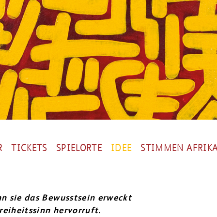
R
TICKETS
SPIELORTE
IDEE
STIMMEN AFRIK
nn sie das Bewusstsein erweckt
eiheitssinn hervorruft.