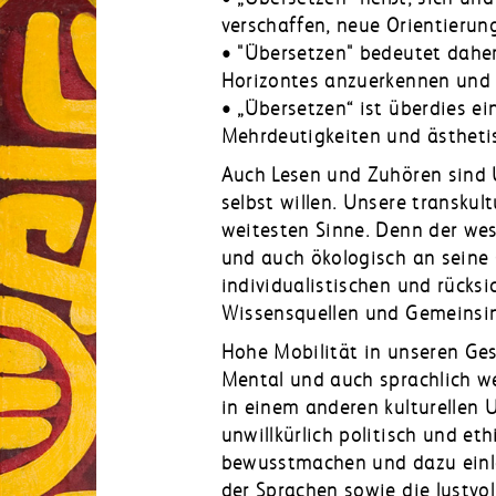
verschaffen, neue Orientierun
• "Übersetzen" bedeutet daher
Horizontes anzuerkennen und 
• „Übersetzen“ ist überdies ei
Mehrdeutigkeiten und ästheti
Auch Lesen und Zuhören sind Ü
selbst willen. Unsere transku
weitesten Sinne. Denn der wes
und auch ökologisch an seine 
individualistischen und rücks
Wissensquellen und Gemeinsin
Hohe Mobilität in unseren Gese
Mental und auch sprachlich we
in einem anderen kulturellen
unwillkürlich politisch und et
bewusstmachen und dazu einla
der Sprachen sowie die lustvo