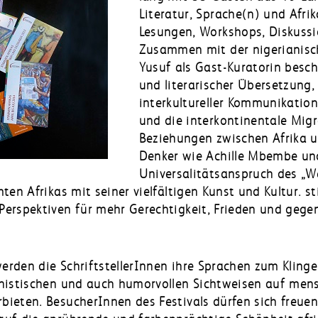
Literatur, Sprache(n) und Afri
Lesungen, Workshops, Diskussi
Zusammen mit der nigerianisch
Yusuf als Gast-Kuratorin besch
und literarischer Übersetzung
interkultureller Kommunikation
und die interkontinentale Migr
Beziehungen zwischen Afrika u
Denker wie Achille Mbembe und
Universalitätsanspruch des „W
ten Afrikas mit seiner vielfältigen Kunst und Kultur. s
erspektiven für mehr Gerechtigkeit, Frieden und gege
rden die SchriftstellerInnen ihre Sprachen zum Klinge
anistischen und auch humorvollen Sichtweisen auf men
bieten. BesucherInnen des Festivals dürfen sich freu